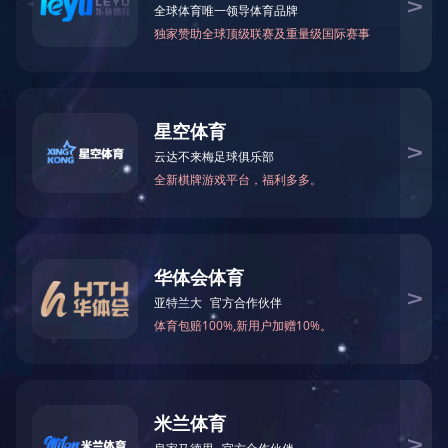
面的污染物，具有非接触、精确控制、
行业动态
EM-Smart 系列
新利·体育(中国)官方网站双头双工位铁芯激光焊接机
电机定转子铁芯快速打样加工服务
水暖洁具行业
环保无污染、适应性强及维护成本低的
优点。适用于各种材质和复杂形状工件
新能源电机定转子铁芯激光焊接机
厨具五金行业
的高效清洁。新利·体育(中国)官方网站
新利·体育(中国)官方网站阀芯焊接工作站
包装赋码及标机
在激光清洗领域提供先进技术与定制化
解决方案。我们专注于研发，确保设备
新能源汽车零配件激光焊接机
礼品定制
性能优越，能够精确满足不同客户的特
定需求。无论是去除锈蚀、油漆还是精
家电行业
密部件清洁，我们的产品均展现出优越
模具制造行业中激光加工设备解决方案
效能。通过严格的质量检测保证设备稳
定可靠，并以完善的售前咨询和售后服
低压电气行业
务支持客户，帮助降低运营成本，提高
生产效率。