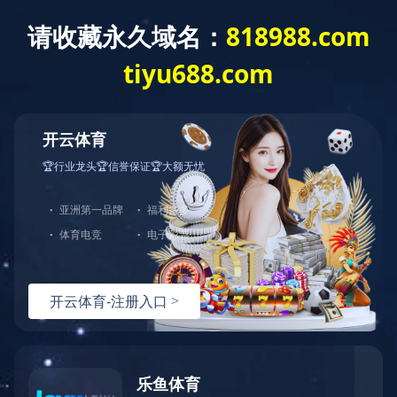
取消
首页
历史记录
清空记录
分享到
产品中心
新浪微博
激光打标系列
微信
案例展示
激光打标系列
激光切割系列
百度贴吧
服务支持
激光切割系列
行业解决方案
光纤激光打标机
豆瓣
激光焊接系列
QQ好友
激光智能生产线
关于创恒
激光焊接系列
客户案例
紫外线激光打标机
精密激光切割机
汽车行业激光智能解决方案
激光清洗系列
新闻中心
激光智能生产线
创客说
走进创恒
CO2激光打标机
大幅激光切割机
新利·体育(中国)官方网站CX-CE-1500手持焊接机_激
轨道交通行业激光智能加工解决方案
激光加工服务
登录入口
激光清洗系列
科技创恒
公司新闻
在线飞行激光打标机
管材激光切割机
新利·体育(中国)官方网站机械手臂激光焊接机
新能源电机定子铁芯激光焊接产线
水泵风机行业
激光清洗
激光加工服务
加入创恒
展会活动
CX-3D系列激光打标机
电机定转子铁芯单工位激光焊接机
新能源电机转子铁芯自动检测压铆产线
新利·体育(中国)官方网站清洗机
眼镜行业
激光清洗利用高能量激光束清理材料表