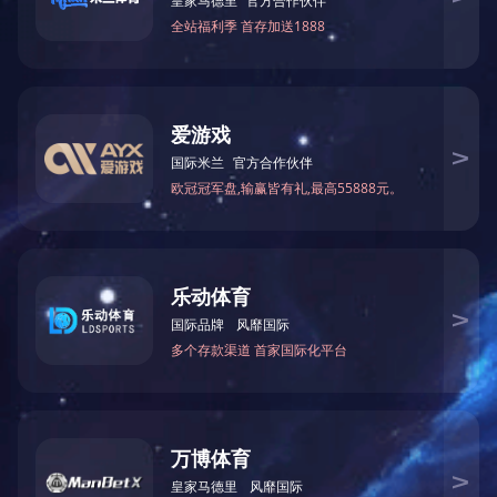
武汉总部：湖北省武汉市东湖高新技术开发区光谷三路777号综
合保税区一号标准厂房1层
无锡工厂：江苏省无锡市江阴市临港科创园23-1
友情链接
：
Em-Smart官网
|
登录入口
24小时服务热线：400-027-8558
销售热线：19945005587
邮箱：ch027@ch027.com
清空记录