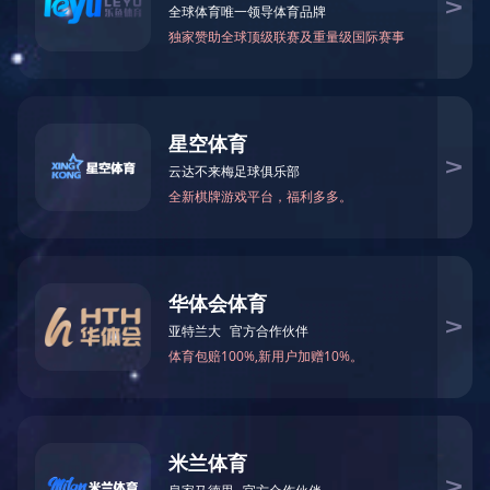
随着制造业智能化升级提速，激光打标技术
行业动态
EM-Smart 系列
新利·体育(中国)官方网站双头双工位铁芯激光焊接机
电机定转子铁芯快速打样加工服务
水暖洁具行业
因标记清晰、持久耐用、效率突出等优势，
大量应用于多个行业。在众多激光打标设备
行业动态
中，光纤、CO₂、紫外三种类型占据市场主
新能源电机定转子铁芯激光焊接机
厨具五金行业
流。
新利·体育(中国)官方网站阀芯焊接工作站
包装赋码及标机
紫外线激光打标机如何工作？与光纤、
新能源汽车零配件激光焊接机
礼品定制
CO₂机型的关键差异解析
2025-11-26
家电行业
在电子、医疗、包装等行业的标识加工中，
激光打标机因精度高、效率高成为主流设
备，而紫外线激光打标机凭借独特优势，在
模具制造行业中激光加工设备解决方案
行业动态
热敏、脆硬材料加工中应用范围广。
低压电气行业
激光切割铝、铜等高反射材料：这些操
作要点与安全注意事项必看
2025-10-20