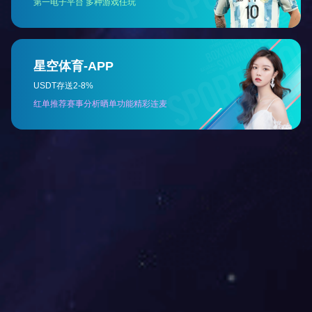
下一篇:
新利·体育(中国)官方网站光纤激光打标在厨具行业的
应用
相关推荐
Related to recommend
|
关于我们
专注于为各行各业提供全系统激光加工设备及自动化产线的解决方
案，拥有超15000+㎡大型现代化的生产基地
武汉总部：湖北省武汉市东湖高新技术开发区光谷三路777号综
合保税区一号标准厂房1层