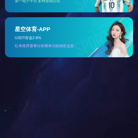
精彩互动
本届上海线圈展新利·体育(中国)官方网站展台为各位新老朋友
精心准备了神秘礼品，各位可到展台参加活动领取。数量有限，先
到先得哦。
分享